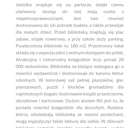
siedziba znajduje się na parterze, dzięki czemu
ułatwiony dostęp do niej mają osoby z
niepełnosprawnościami. Jest tam również
dostosowana do ich potrzeb toaleta, a także przewijak
dla małych dzieci. Przed biblioteką znajdują się plac
zabaw, stojak rowerowy, a przy szkole duży parking.
Powierzchnia biblioteki to 180 m2. Przestronny lokal
składa się z wypożyczalni z wolnym dostępem do półek.
Atrakcyjny i różnorodny księgozbiór liczy ponad 28
000 woluminów. Biblioteka na bieżąco wzbogaca go o
nowości wydawnicze i dostosowuje do kanonu lektur
szkolnych. W kolorowej sali pełnej pluszaków, gier
planszowych, puzzli i klocków gromadzimy dla
najmłodszych bogato ilustrowane książki przestrzenne,
obrazkowe i kartonowe. Dużym atutem filii jest to, że
posiada również księgozbiór dla dorosłych. Rodzice,
którzy odwiedzają bibliotekę ze swoimi pociechami,
mogą wypożyczyć także lekturę dla siebie. W zbiorach
biblioteki czytelnik znajdzie ponadto bogaty wybór