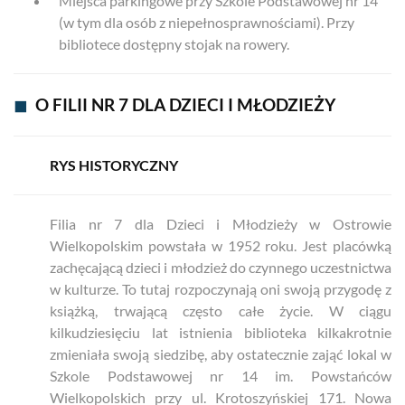
Miejsca parkingowe przy Szkole Podstawowej nr 14
(w tym dla osób z niepełnosprawnościami). Przy
bibliotece dostępny stojak na rowery.
◼
O FILII NR 7 DLA DZIECI I MŁODZIEŻY
RYS HISTORYCZNY
Filia nr 7 dla Dzieci i Młodzieży w Ostrowie
Wielkopolskim powstała w 1952 roku. Jest placówką
zachęcającą dzieci i młodzież do czynnego uczestnictwa
w kulturze. To tutaj rozpoczynają oni swoją przygodę z
książką, trwającą często całe życie. W ciągu
kilkudziesięciu lat istnienia biblioteka kilkakrotnie
zmieniała swoją siedzibę, aby ostatecznie zająć lokal w
Szkole Podstawowej nr 14 im. Powstańców
Wielkopolskich przy ul. Krotoszyńskiej 171. Nowa