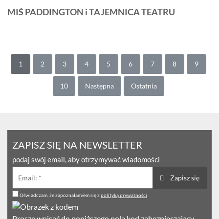
MIŚ PADDINGTON i TAJEMNICA TEATRU
1
2
3
4
5
6
7
8
9
10
Następna
Ostatnia
ZAPISZ SIĘ NA NEWSLETTER
podaj swój email, aby otrzymywać wiadomości
Zapisz się
Oświadczam, że zapoznałam/em się z
polityką prywatności
Proszę wpisać do poniższego pola kod zabezpieczający