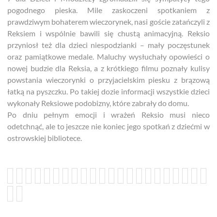
pogodnego pieska. Mile zaskoczeni spotkaniem z
prawdziwym bohaterem wieczorynek, nasi goście zatańczyli z
Reksiem i wspólnie bawili się chustą animacyjną. Reksio
przyniosł też dla dzieci niespodzianki – mały poczęstunek
oraz pamiątkowe medale. Maluchy wysłuchały opowieści o
nowej budzie dla Reksia, a z krótkiego filmu poznały kulisy
powstania wieczorynki o przyjacielskim piesku z brązową
łatką na pyszczku. Po takiej dozie informacji wszystkie dzieci
wykonały Reksiowe podobizny, które zabrały do domu.
Po dniu pełnym emocji i wrażeń Reksio musi nieco
odetchnąć, ale to jeszcze nie koniec jego spotkań z dziećmi w
ostrowskiej bibliotece.