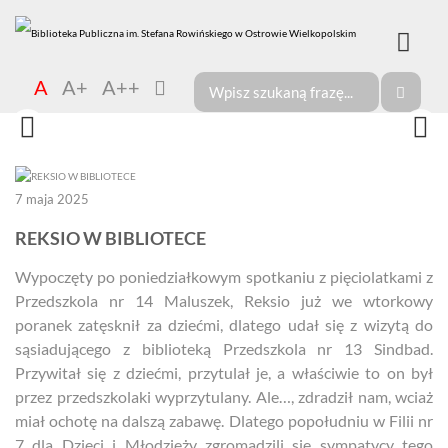
A
A+
A++
7 maja 2025
REKSIO W BIBLIOTECE
Wypoczęty po poniedziałkowym spotkaniu z pięciolatkami z
Przedszkola nr 14 Maluszek, Reksio już we wtorkowy
poranek zatęsknił za dziećmi, dlatego udał się z wizytą do
sąsiadującego z biblioteką Przedszkola nr 13 Sindbad.
Przywitał się z dziećmi, przytulał je, a właściwie to on był
przez przedszkolaki wyprzytulany. Ale…, zdradził nam, wciaż
miał ochotę na dalszą zabawę. Dlatego popołudniu w Filii nr
7 dla Dzieci i Młodzieży zgromadzili się sympatycy tego